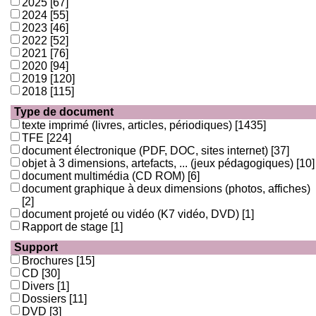
2025
[67]
2024
[55]
2023
[46]
2022
[52]
2021
[76]
2020
[94]
2019
[120]
2018
[115]
Type de document
texte imprimé (livres, articles, périodiques)
[1435]
TFE
[224]
document électronique (PDF, DOC, sites internet)
[37]
objet à 3 dimensions, artefacts, ... (jeux pédagogiques)
[10]
document multimédia (CD ROM)
[6]
document graphique à deux dimensions (photos, affiches)
[2]
document projeté ou vidéo (K7 vidéo, DVD)
[1]
Rapport de stage
[1]
Support
Brochures
[15]
CD
[30]
Divers
[1]
Dossiers
[11]
DVD
[3]