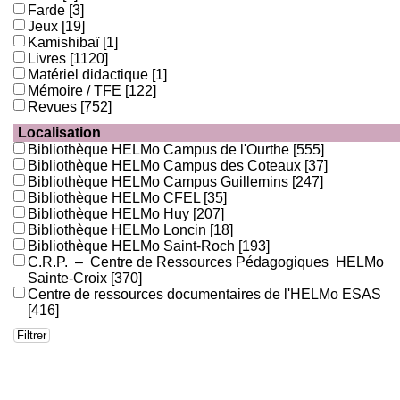
Farde
[3]
Jeux
[19]
Kamishibaï
[1]
Livres
[1120]
Matériel didactique
[1]
Mémoire / TFE
[122]
Revues
[752]
Localisation
Bibliothèque HELMo Campus de l'Ourthe
[555]
Bibliothèque HELMo Campus des Coteaux
[37]
Bibliothèque HELMo Campus Guillemins
[247]
Bibliothèque HELMo CFEL
[35]
Bibliothèque HELMo Huy
[207]
Bibliothèque HELMo Loncin
[18]
Bibliothèque HELMo Saint-Roch
[193]
C.R.P. – Centre de Ressources Pédagogiques HELMo
Sainte-Croix
[370]
Centre de ressources documentaires de l'HELMo ESAS
[416]