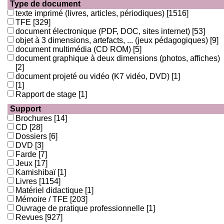
Type de document
texte imprimé (livres, articles, périodiques)
[1516]
TFE
[329]
document électronique (PDF, DOC, sites internet)
[53]
objet à 3 dimensions, artefacts, ... (jeux pédagogiques)
[9]
document multimédia (CD ROM)
[5]
document graphique à deux dimensions (photos, affiches)
[2]
document projeté ou vidéo (K7 vidéo, DVD)
[1]
[1]
Rapport de stage
[1]
Support
Brochures
[14]
CD
[28]
Dossiers
[6]
DVD
[3]
Farde
[7]
Jeux
[17]
Kamishibaï
[1]
Livres
[1154]
Matériel didactique
[1]
Mémoire / TFE
[203]
Ouvrage de pratique professionnelle
[1]
Revues
[927]