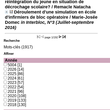
réintégration du jeune en situation de
décrochage scolaire?
/ Remacle Natacha
Déroulement d'une simulation en école
d'infirmiers de bloc opératoire
/ Marie-Josée
Domec
in Interbloc, N°3 (Juillet-septembre
2016)
page
1/192
Recherche
Mots-clés (1917)
Affiner
Année
5004
[1]
2026
[14]
2025
[86]
2024
[61]
2023
[57]
2022
[54]
2021
[96]
2020
[108]
2019
[133]
2018
[130]