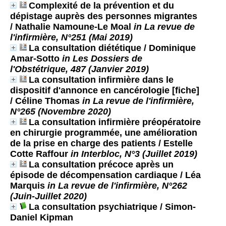
Complexité de la prévention et du
dépistage auprès des personnes migrantes
/ Nathalie Namoune-Le Moal
in La revue de
l'infirmière, N°251 (Mai 2019)
La consultation diététique
/ Dominique
Amar-Sotto
in Les Dossiers de
l'Obstétrique, 487 (Janvier 2019)
La consultation infirmière dans le
dispositif d'annonce en cancérologie [fiche]
/ Céline Thomas
in La revue de l'infirmière,
N°265 (Novembre 2020)
La consultation infirmière préopératoire
en chirurgie programmée, une amélioration
de la prise en charge des patients
/ Estelle
Cotte Raffour
in Interbloc, N°3 (Juillet 2019)
La consultation précoce après un
épisode de décompensation cardiaque
/ Léa
Marquis
in La revue de l'infirmière, N°262
(Juin-Juillet 2020)
La consultation psychiatrique
/ Simon-
Daniel Kipman