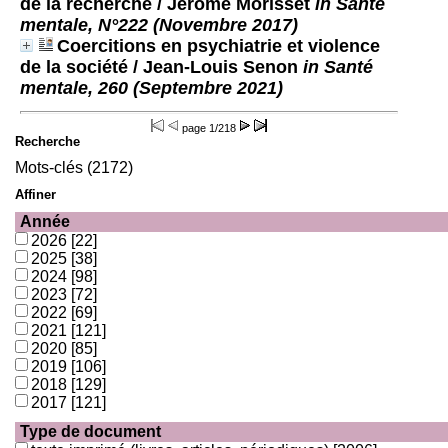
de la recherche
/ Jérôme Morisset
in Santé
mentale, N°222 (Novembre 2017)
Coercitions en psychiatrie et violence
de la société
/ Jean-Louis Senon
in Santé
mentale, 260 (Septembre 2021)
page
1/218
Recherche
Mots-clés (2172)
Affiner
Année
2026
[22]
2025
[38]
2024
[98]
2023
[72]
2022
[69]
2021
[121]
2020
[85]
2019
[106]
2018
[129]
2017
[121]
Type de document