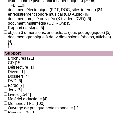
texte imprimé (livres, articles, périodiques)
[2006]
TFE
[110]
document électronique (PDF, DOC, sites internet)
[24]
enregistrement sonore musical (CD Audio)
[6]
document projeté ou vidéo (K7 vidéo, DVD)
[6]
document multimédia (CD ROM)
[5]
Rapport de stage
[5]
objet à 3 dimensions, artefacts, ... (jeux pédagogiques)
[5]
document graphique à deux dimensions (photos, affiches)
[4]
[1]
Support
Brochures
[21]
CD
[15]
Défi lecture
[1]
Divers
[1]
Dossiers
[4]
DVD
[6]
Farde
[7]
Jeux
[6]
Livres
[1544]
Matériel didactique
[4]
Mémoire / TFE
[100]
Ouvrage de pratique professionnelle
[1]
Revues
[1261]