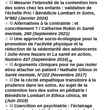
Mesurer l'intensité de la contention lors
des soins chez les enfants : validation de
l'échelle Pric
/ Bénédicte Lombart
in Soins,
N°882 (Janvier 2024)
Alternatives à la contrainte : et
concrètement ?
/ Catherine Robin
in Santé
mentale, 260 (Septembre 2021)
Une approche socio-écologique pour la
promotion de l’activité physique et la
réduction de la sédentarité des adolescents
/ Julie-Anne Nazare
in La santé en action,
Numéro 437 (Septembre 2016)
Arguments cliniques pour ne pas isoler
et/ou attacher un patient
/ Nathalie Giloux
in
Santé mentale, N°222 (Novembre 2017)
De la cécité empathique transitoire à la
prudence dans les soins. Au sujet de la
contention lors des soins en pédiatrie
/
Bénédicte Lombart
in Ethica clinica, 94
(Juin 2019)
Coercition en psychiatrie : l'éclairage