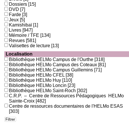
Dossiers
[15]
DVD
[7]
Farde
[3]
Jeux
[5]
Kamishibaï
[1]
Livres
[947]
Mémoire / TFE
[134]
Revues
[581]
Valisettes de lecture
[13]
Localisation
Bibliothèque HELMo Campus de l'Ourthe
[318]
Bibliothèque HELMo Campus des Coteaux
[81]
Bibliothèque HELMo Campus Guillemins
[71]
Bibliothèque HELMo CFEL
[38]
Bibliothèque HELMo Huy
[110]
Bibliothèque HELMo Loncin
[23]
Bibliothèque HELMo Saint-Roch
[302]
C.R.P. – Centre de Ressources Pédagogiques HELMo
Sainte-Croix
[482]
Centre de ressources documentaires de l'HELMo ESAS
[303]