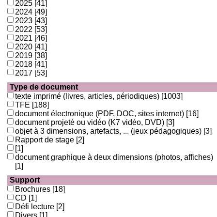
2025
[41]
2024
[49]
2023
[43]
2022
[53]
2021
[46]
2020
[41]
2019
[38]
2018
[41]
2017
[53]
Type de document
texte imprimé (livres, articles, périodiques)
[1003]
TFE
[188]
document électronique (PDF, DOC, sites internet)
[16]
document projeté ou vidéo (K7 vidéo, DVD)
[3]
objet à 3 dimensions, artefacts, ... (jeux pédagogiques)
[3]
Rapport de stage
[2]
[1]
document graphique à deux dimensions (photos, affiches)
[1]
Support
Brochures
[18]
CD
[1]
Défi lecture
[2]
Divers
[1]