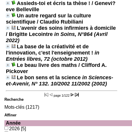
Assieds-toi et écris ta thèse !
/ Genevi?
eve Belleville
Un autre regard sur la culture
scientifique
/ Claudio Rubiliani
L'avenir des soins infirmiers à domicile
/ Brigitte Lecointre
in Soins, N°864 (Avril
2022)
La base de la créativité et de
l'innovation, c'est l'enseignement !
in
Entrées libres, 72 (octobre 2012)
Le beau livre des maths
/ Clifford A.
Pickover
Le bon sens et la science
in Sciences-
et-Avenir, N° 132. 10/2002 11/2002 (2002)
page
1/122
Recherche
Mots-clés (1217)
Affiner
Année
2026
[5]