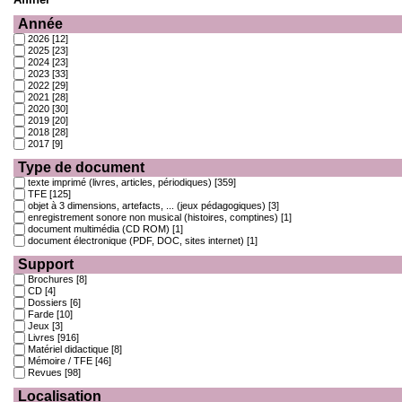
Année
2026
[12]
2025
[23]
2024
[23]
2023
[33]
2022
[29]
2021
[28]
2020
[30]
2019
[20]
2018
[28]
2017
[9]
Type de document
texte imprimé (livres, articles, périodiques)
[359]
TFE
[125]
objet à 3 dimensions, artefacts, ... (jeux pédagogiques)
[3]
enregistrement sonore non musical (histoires, comptines)
[1]
document multimédia (CD ROM)
[1]
document électronique (PDF, DOC, sites internet)
[1]
Support
Brochures
[8]
CD
[4]
Dossiers
[6]
Farde
[10]
Jeux
[3]
Livres
[916]
Matériel didactique
[8]
Mémoire / TFE
[46]
Revues
[98]
Localisation