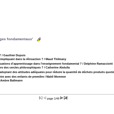
sages fondamentaux'
?
/ Gauthier Dupuis
impliquant dans la rétroaction ?
/ Maud Thilmany
 situations d'apprentissage dans l'enseignement fondamental ?
/ Delphine Ramacciotti
ers des cercles philosophiques ?
/ Catherine Abdulla
 adoptant des attitudes adéquates pour réduire la quantité de déchets produits quot
ire avec des enfants de première
/ Maïté Mommer
 Ambre Ballmann
page
1/49