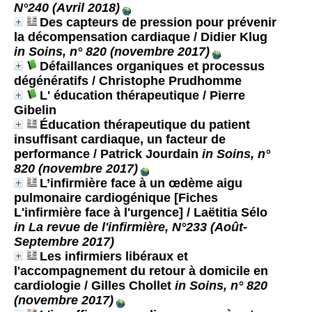
N°240 (Avril 2018)
Des capteurs de pression pour prévenir
la décompensation cardiaque
/ Didier Klug
in Soins, n° 820 (novembre 2017)
Défaillances organiques et processus
dégénératifs
/ Christophe Prudhomme
L' éducation thérapeutique
/ Pierre
Gibelin
Éducation thérapeutique du patient
insuffisant cardiaque, un facteur de
performance
/ Patrick Jourdain
in Soins, n°
820 (novembre 2017)
L’infirmière face à un œdème aigu
pulmonaire cardiogénique [Fiches
L'infirmière face à l'urgence]
/ Laëtitia Sélo
in La revue de l'infirmière, N°233 (Août-
Septembre 2017)
Les infirmiers libéraux et
l'accompagnement du retour à domicile en
cardiologie
/ Gilles Chollet
in Soins, n° 820
(novembre 2017)