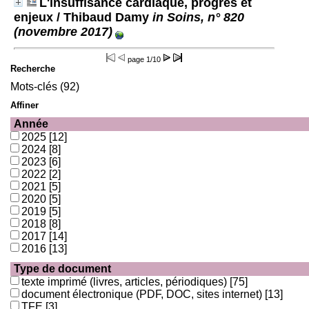
L'insuffisance cardiaque, progrès et
enjeux
/ Thibaud Damy
in Soins, n° 820
(novembre 2017)
page
1/10
Recherche
Mots-clés (92)
Affiner
Année
2025
[12]
2024
[8]
2023
[6]
2022
[2]
2021
[5]
2020
[5]
2019
[5]
2018
[8]
2017
[14]
2016
[13]
Type de document
texte imprimé (livres, articles, périodiques)
[75]
document électronique (PDF, DOC, sites internet)
[13]
TFE
[3]