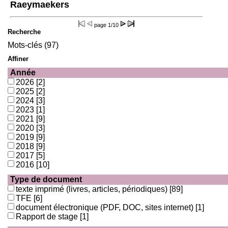
Raeymaekers
page
1/10
Recherche
Mots-clés (97)
Affiner
Année
2026
[2]
2025
[2]
2024
[3]
2023
[1]
2021
[9]
2020
[3]
2019
[9]
2018
[9]
2017
[5]
2016
[10]
Type de document
texte imprimé (livres, articles, périodiques)
[89]
TFE
[6]
document électronique (PDF, DOC, sites internet)
[1]
Rapport de stage
[1]