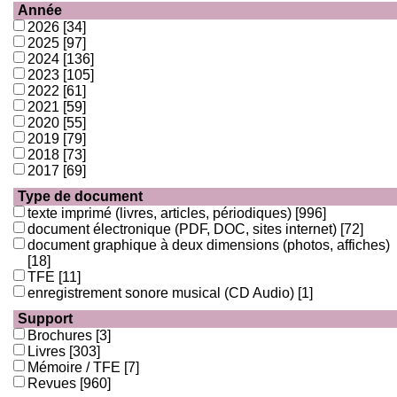
Année
2026
[34]
2025
[97]
2024
[136]
2023
[105]
2022
[61]
2021
[59]
2020
[55]
2019
[79]
2018
[73]
2017
[69]
Type de document
texte imprimé (livres, articles, périodiques)
[996]
document électronique (PDF, DOC, sites internet)
[72]
document graphique à deux dimensions (photos, affiches)
[18]
TFE
[11]
enregistrement sonore musical (CD Audio)
[1]
Support
Brochures
[3]
Livres
[303]
Mémoire / TFE
[7]
Revues
[960]