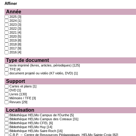
Affiner
Année
2025
[3]
2024
[1]
2023
[3]
2022
[3]
2021
[4]
2020
[5]
2019
[8]
2018
[8]
2017
[9]
2016
[4]
Type de document
texte imprimé (livres, articles, périodiques)
[125]
TFE
[4]
document projeté ou vidéo (K7 vidéo, DVD)
[1]
Support
Cartes et plans
[1]
DVD
[1]
Livres
[130]
Mémoire / TFE
[3]
Revues
[29]
Localisation
Bibliothèque HELMo Campus de l'Ourthe
[5]
Bibliothèque HELMo Campus des Coteaux
[31]
Bibliothèque HELMo CFEL
[6]
Bibliothèque HELMo Huy
[14]
Bibliothèque HELMo Saint-Roch
[16]
C.R.P. – Centre de Ressources Pédagogiques HELMo Sainte-Croix
[82]