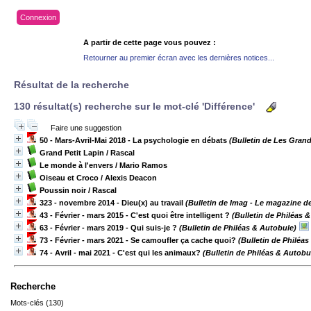
Connexion
A partir de cette page vous pouvez :
Retourner au premier écran avec les dernières notices...
Résultat de la recherche
130 résultat(s) recherche sur le mot-clé 'Différence'
Faire une suggestion
50 - Mars-Avril-Mai 2018 - La psychologie en débats
(Bulletin de Les Gran
Grand Petit Lapin
/ Rascal
Le monde à l'envers
/ Mario Ramos
Oiseau et Croco
/ Alexis Deacon
Poussin noir
/ Rascal
323 - novembre 2014 - Dieu(x) au travail
(Bulletin de Imag - Le magazine de 
43 - Février - mars 2015 - C'est quoi être intelligent ?
(Bulletin de Philéas 
63 - Février - mars 2019 - Qui suis-je ?
(Bulletin de Philéas & Autobule)
73 - Février - mars 2021 - Se camoufler ça cache quoi?
(Bulletin de Philéas
74 - Avril - mai 2021 - C'est qui les animaux?
(Bulletin de Philéas & Autobu
Recherche
Mots-clés (130)