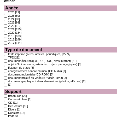
Affiner
Année
2026
[21]
2025
[80]
2024
[83]
2023
[99]
2022
[112]
2021
[155]
2020
[184]
2019
[183]
2018
[149]
2017
[144]
Type de document
texte imprimé (livres, articles, périodiques)
[2274]
TFE
[211]
document électronique (PDF, DOC, sites internet)
[51]
objet à 3 dimensions, artefacts, ... (jeux pédagogiques)
[8]
Rapport de stage
[5]
enregistrement sonore musical (CD Audio)
[3]
document multimédia (CD ROM)
[3]
document projeté ou vidéo (K7 vidéo, DVD)
[3]
document graphique à deux dimensions (photos, affiches)
[2]
[1]
Support
Brochures
[29]
Cartes et plans
[1]
CD
[11]
Défi lecture
[10]
Divers
[1]
Dossiers
[16]
DVD
[7]