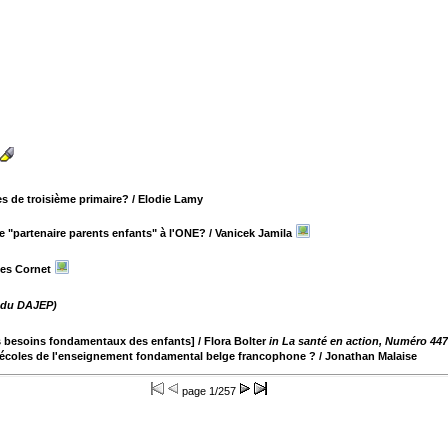
es de troisième primaire?
/ Elodie Lamy
e "partenaire parents enfants" à l'ONE?
/ Vanicek Jamila
es Cornet
s du DAJEP)
es besoins fondamentaux des enfants]
/ Flora Bolter
in La santé en action, Numéro 447
s écoles de l'enseignement fondamental belge francophone ?
/ Jonathan Malaise
page
1/257