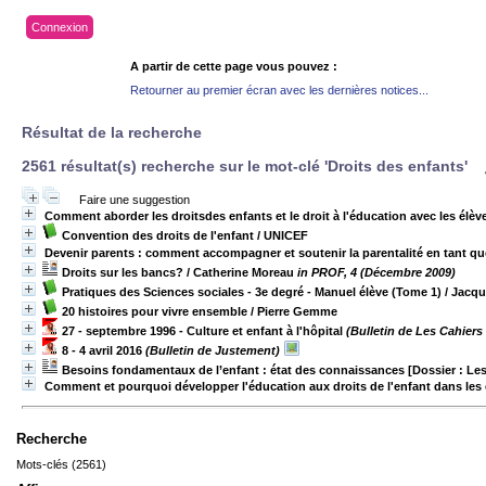
Connexion
A partir de cette page vous pouvez :
Retourner au premier écran avec les dernières notices...
Résultat de la recherche
2561 résultat(s) recherche sur le mot-clé 'Droits des enfants'
Faire une suggestion
Comment aborder les droitsdes enfants et le droit à l'éducation avec les élèv
Convention des droits de l'enfant
/ UNICEF
Devenir parents : comment accompagner et soutenir la parentalité en tant qu
Droits sur les bancs?
/ Catherine Moreau
in PROF, 4 (Décembre 2009)
Pratiques des Sciences sociales - 3e degré - Manuel élève (Tome 1)
/ Jacqu
20 histoires pour vivre ensemble
/ Pierre Gemme
27 - septembre 1996 - Culture et enfant à l'hôpital
(Bulletin de Les Cahier
8 - 4 avril 2016
(Bulletin de Justement)
Besoins fondamentaux de l’enfant : état des connaissances [Dossier : L
Comment et pourquoi développer l'éducation aux droits de l'enfant dans le
Recherche
Mots-clés (2561)