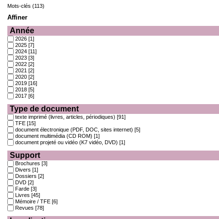
Mots-clés (113)
Affiner
Année
2026
[1]
2025
[7]
2024
[11]
2023
[3]
2022
[2]
2021
[2]
2020
[2]
2019
[16]
2018
[5]
2017
[6]
Type de document
texte imprimé (livres, articles, périodiques)
[91]
TFE
[15]
document électronique (PDF, DOC, sites internet)
[5]
document multimédia (CD ROM)
[1]
document projeté ou vidéo (K7 vidéo, DVD)
[1]
Support
Brochures
[3]
Divers
[1]
Dossiers
[2]
DVD
[2]
Farde
[3]
Livres
[45]
Mémoire / TFE
[6]
Revues
[78]