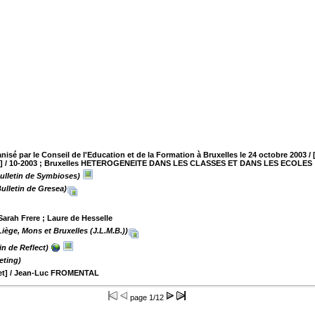
isé par le Conseil de l'Education et de la Formation à Bruxelles le 24 octobre 2003 /
]
/ 10-2003 ; Bruxelles HETEROGENEITE DANS LES CLASSES ET DANS LES ECOLES
ulletin de Symbioses)
Bulletin de Gresea)
Sarah Frere ; Laure de Hesselle
iège, Mons et Bruxelles (J.L.M.B.))
in de Reflect)
eting)
et]
/ Jean-Luc FROMENTAL
page
1/12