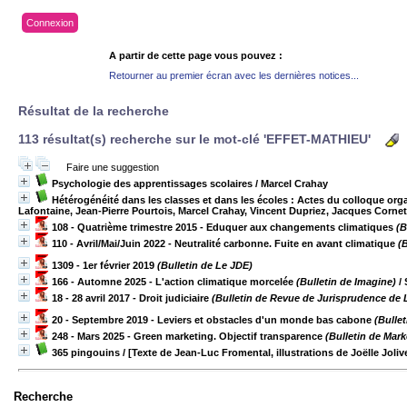
Connexion
A partir de cette page vous pouvez :
Retourner au premier écran avec les dernières notices...
Résultat de la recherche
113 résultat(s) recherche sur le mot-clé 'EFFET-MATHIEU'
Faire une suggestion
Psychologie des apprentissages scolaires
/ Marcel Crahay
Hétérogénéité dans les classes et dans les écoles : Actes du colloque organ
Lafontaine, Jean-Pierre Pourtois, Marcel Crahay, Vincent Dupriez, Jacques Cornet
108 - Quatrième trimestre 2015 - Eduquer aux changements climatiques
(B
110 - Avril/Mai/Juin 2022 - Neutralité carbonne. Fuite en avant climatique
(
1309 - 1er février 2019
(Bulletin de Le JDE)
166 - Automne 2025 - L'action climatique morcelée
(Bulletin de Imagine)
/ 
18 - 28 avril 2017 - Droit judiciaire
(Bulletin de Revue de Jurisprudence de L
20 - Septembre 2019 - Leviers et obstacles d'un monde bas cabone
(Bullet
248 - Mars 2025 - Green marketing. Objectif transparence
(Bulletin de Mark
365 pingouins / [Texte de Jean-Luc Fromental, illustrations de Joëlle Joliv
Recherche