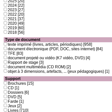
2025
[20]
2024
[22]
2023
[27]
2022
[20]
2021
[37]
2020
[49]
2019
[60]
2018
[56]
Type de document
texte imprimé (livres, articles, périodiques)
[958]
document électronique (PDF, DOC, sites internet)
[84]
TFE
[83]
document projeté ou vidéo (K7 vidéo, DVD)
[4]
Rapport de stage
[3]
document multimédia (CD ROM)
[2]
objet à 3 dimensions, artefacts, ... (jeux pédagogiques)
[1]
Support
Brochures
[15]
CD
[1]
Dossiers
[6]
DVD
[5]
Farde
[1]
Jeux
[2]
Livres
[710]