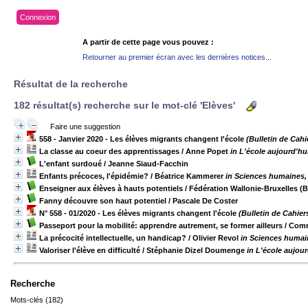
Connexion
A partir de cette page vous pouvez :
Retourner au premier écran avec les dernières notices...
Résultat de la recherche
182 résultat(s) recherche sur le mot-clé 'Elèves'
Faire une suggestion
558 - Janvier 2020 - Les élèves migrants changent l'école
(Bulletin de Cah
La classe au coeur des apprentissages
/ Anne Popet
in L'école aujourd'hu
L'enfant surdoué
/ Jeanne Siaud-Facchin
Enfants précoces, l'épidémie?
/ Béatrice Kammerer
in Sciences humaines, 
Enseigner aux élèves à hauts potentiels
/ Fédération Wallonie-Bruxelles (
Fanny découvre son haut potentiel
/ Pascale De Coster
N° 558 - 01/2020 - Les élèves migrants changent l'école
(Bulletin de Cahie
Passeport pour la mobilité: apprendre autrement, se former ailleurs
/ Com
La précocité intellectuelle, un handicap?
/ Olivier Revol
in Sciences humain
Valoriser l'élève en difficulté
/ Stéphanie Dizel Doumenge
in L'école aujou
Recherche
Mots-clés (182)