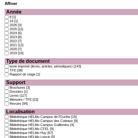
Affiner
Année
8
[1]
24
[1]
2026
[3]
2025
[11]
2024
[5]
2023
[6]
2022
[7]
2021
[12]
2020
[7]
2019
[16]
Type de document
texte imprimé (livres, articles, périodiques)
[143]
TFE
[38]
Rapport de stage
[1]
Support
Brochures
[3]
Dossiers
[1]
Livres
[117]
Mémoire / TFE
[23]
Revues
[94]
Localisation
Bibliothèque HELMo Campus de l'Ourthe
[15]
Bibliothèque HELMo Campus des Coteaux
[9]
Bibliothèque HELMo Campus Guillemins
[4]
Bibliothèque HELMo CFEL
[9]
Bibliothèque HELMo Huy
[67]
Bibliothèque HELMo Loncin
[5]