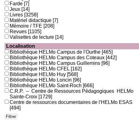
Farde
[7]
Jeux
[14]
Livres
[3258]
Matériel didactique
[7]
Mémoire / TFE
[208]
Revues
[1105]
Valisettes de lecture
[14]
Localisation
Bibliothèque HELMo Campus de l'Ourthe
[465]
Bibliothèque HELMo Campus des Coteaux
[442]
Bibliothèque HELMo Campus Guillemins
[96]
Bibliothèque HELMo CFEL
[162]
Bibliothèque HELMo Huy
[568]
Bibliothèque HELMo Loncin
[96]
Bibliothèque HELMo Saint-Roch
[666]
C.R.P. – Centre de Ressources Pédagogiques HELMo
Sainte-Croix
[1729]
Centre de ressources documentaires de l'HELMo ESAS
[494]