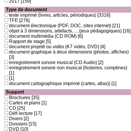
2017
[159]
Type de document
texte imprimé (livres, articles, périodiques)
[3316]
TFE
[276]
document électronique (PDF, DOC, sites internet)
[21]
objet à 3 dimensions, artefacts, ... (jeux pédagogiques)
[16]
document multimédia (CD ROM)
[6]
Rapport de stage
[5]
document projeté ou vidéo (K7 vidéo, DVD)
[4]
document graphique à deux dimensions (photos, affiches)
[3]
enregistrement sonore musical (CD Audio)
[2]
enregistrement sonore non musical (histoires, comptines)
[1]
[1]
document cartographique imprimé (cartes, atlas))
[1]
Support
Brochures
[35]
Cartes et plans
[1]
CD
[25]
Défi lecture
[17]
Divers
[2]
Dossiers
[15]
DVD
[10]