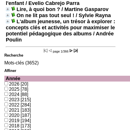
l'enfant
/ Evelio Cabrejo Parra
Lire, à quoi bon ?
/ Martine Gasparov
On ne lit pas tout seul !
/ Sylvie Rayna
L'album jeunesse, un trésor à explorer :
concepts clés et activités pour maximiser le
potentiel pédagogique des albums
/ Andrée
Poulin
page
1/366
Recherche
Mots-clés (3652)
Affiner
Année
2026
[20]
2025
[78]
2024
[88]
2023
[215]
2022
[284]
2021
[183]
2020
[187]
2019
[194]
2018
[173]