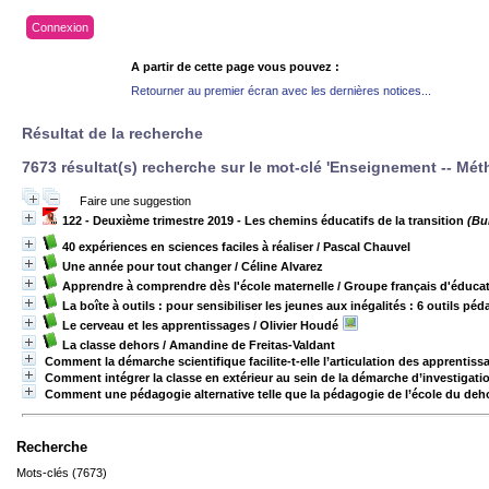
Connexion
A partir de cette page vous pouvez :
Retourner au premier écran avec les dernières notices...
Résultat de la recherche
7673 résultat(s) recherche sur le mot-clé 'Enseignement -- Mé
Faire une suggestion
122 - Deuxième trimestre 2019 - Les chemins éducatifs de la transition
(Bul
40 expériences en sciences faciles à réaliser
/ Pascal Chauvel
Une année pour tout changer
/ Céline Alvarez
Apprendre à comprendre dès l'école maternelle
/ Groupe français d'éducat
La boîte à outils : pour sensibiliser les jeunes aux inégalités : 6 outils 
Le cerveau et les apprentissages
/ Olivier Houdé
La classe dehors
/ Amandine de Freitas-Valdant
Comment la démarche scientifique facilite-t-elle l’articulation des apprentissa
Comment intégrer la classe en extérieur au sein de la démarche d’investigati
Comment une pédagogie alternative telle que la pédagogie de l’école du dehor
Recherche
Mots-clés (7673)