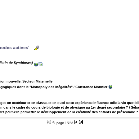
thodes actives'
letin de Symbioses)
ion nouvelle, Secteur Maternelle
pédagogiques dont le "Monopoly des inégalités"
/ Constance Monnier
ges en extérieur et en classe, et en quoi cette expérience influence-telle la vie quotid
on dans le cadre du cours de biologie et de physique au 1er degré secondaire ?
/ Séba
s peut-elle permettre le développement de la créativité des enfants de préscolaire ?
page
1/768