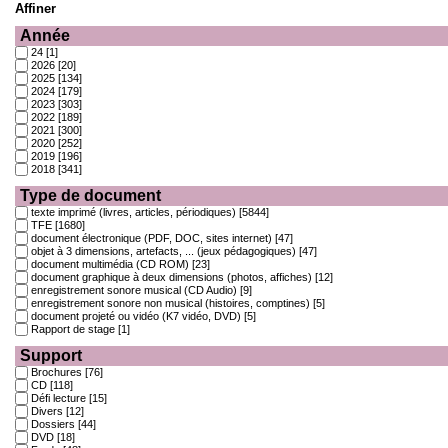
Affiner
Année
24
[1]
2026
[20]
2025
[134]
2024
[179]
2023
[303]
2022
[189]
2021
[300]
2020
[252]
2019
[196]
2018
[341]
Type de document
texte imprimé (livres, articles, périodiques)
[5844]
TFE
[1680]
document électronique (PDF, DOC, sites internet)
[47]
objet à 3 dimensions, artefacts, ... (jeux pédagogiques)
[47]
document multimédia (CD ROM)
[23]
document graphique à deux dimensions (photos, affiches)
[12]
enregistrement sonore musical (CD Audio)
[9]
enregistrement sonore non musical (histoires, comptines)
[5]
document projeté ou vidéo (K7 vidéo, DVD)
[5]
Rapport de stage
[1]
Support
Brochures
[76]
CD
[118]
Défi lecture
[15]
Divers
[12]
Dossiers
[44]
DVD
[18]