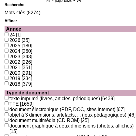
page
1/828
Recherche
Mots-clés (8274)
Affiner
Année
24
[1]
2026
[35]
2025
[180]
2024
[260]
2023
[343]
2022
[226]
2021
[351]
2020
[291]
2019
[234]
2018
[379]
Type de document
texte imprimé (livres, articles, périodiques)
[6439]
TFE
[1659]
document électronique (PDF, DOC, sites internet)
[67]
objet à 3 dimensions, artefacts, ... (jeux pédagogiques)
[46]
document multimédia (CD ROM)
[25]
document graphique à deux dimensions (photos, affiches)
[15]