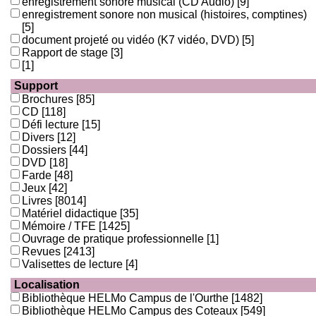
enregistrement sonore musical (CD Audio)
[9]
enregistrement sonore non musical (histoires, comptines)
[5]
document projeté ou vidéo (K7 vidéo, DVD)
[5]
Rapport de stage
[3]
[1]
Support
Brochures
[85]
CD
[118]
Défi lecture
[15]
Divers
[12]
Dossiers
[44]
DVD
[18]
Farde
[48]
Jeux
[42]
Livres
[8014]
Matériel didactique
[35]
Mémoire / TFE
[1425]
Ouvrage de pratique professionnelle
[1]
Revues
[2413]
Valisettes de lecture
[4]
Localisation
Bibliothèque HELMo Campus de l'Ourthe
[1482]
Bibliothèque HELMo Campus des Coteaux
[549]