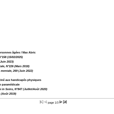
personnes âgées
/ Max Abric
N°158 (15/02/2025)
(Juin 2023)
ale, N°226 (Mars 2018)
 mentale, 269 (Juin 2022)
estiné aux handicapés physiques
he paramédicale
ni
in Soins, N°847 (Juillet/Août 2020)
e (Août 2019)
page
1/3