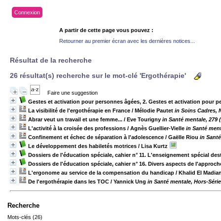
Connexion
A partir de cette page vous pouvez :
Retourner au premier écran avec les dernières notices...
Résultat de la recherche
26 résultat(s) recherche sur le mot-clé 'Ergothérapie'
Faire une suggestion
Gestes et activation pour personnes âgées, 2. Gestes et activation pour 
La visibilité de l'ergothérapie en France
/ Mélodie Pautet
in Soins Cadres, 
Abrar veut un travail et une femme...
/ Eve Tourigny
in Santé mentale, 279 
L'activité à la croisée des professions
/ Agnès Guellier-Vielle
in Santé ment
Confinement et échec de séparation à l'adolescence
/ Gaëlle Riou
in Santé
Le développement des habiletés motrices
/ Lisa Kurtz
Dossiers de l'éducation spéciale, cahier n° 11. L'enseignement spécial d
Dossiers de l'éducation spéciale, cahier n° 16. Divers aspects de l'approc
L'ergonome au service de la compensation du handicap
/ Khalid El Madia
De l'ergothérapie dans les TOC
/ Yannick Ung
in Santé mentale, Hors-Séri
Recherche
Mots-clés (26)