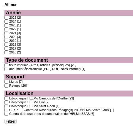
Affiner
Année
2025
[2]
2024
[1]
2023
[1]
2022
[1]
2021
[3]
2020
[3]
2019
[1]
2018
[3]
2017
[2]
2016
[2]
Type de document
texte imprimé (livres, articles, périodiques)
[25]
document électronique (PDF, DOC, sites internet)
[1]
Support
Livres
[7]
Revues
[26]
Localisation
Bibliothèque HELMo Campus de l'Ourthe
[23]
Bibliothèque HELMo Huy
[2]
Bibliothèque HELMo Saint-Roch
[1]
C.R.P. – Centre de Ressources Pédagogiques HELMo Sainte-Croix
[1]
Centre de ressources documentaires de l'HELMo ESAS
[6]