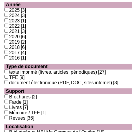
Année
2025
[3]
2024
[3]
2023
[1]
2022
[1]
2021
[3]
2020
[6]
2019
[2]
2018
[6]
2017
[4]
2016
[1]
Type de document
texte imprimé (livres, articles, périodiques)
[27]
TFE
[9]
document électronique (PDF, DOC, sites internet)
[3]
Support
Brochures
[2]
Farde
[1]
Livres
[7]
Mémoire / TFE
[1]
Revues
[36]
Localisation