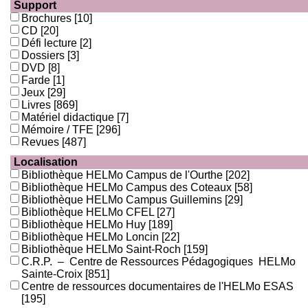
Support
Brochures
[10]
CD
[20]
Défi lecture
[2]
Dossiers
[3]
DVD
[8]
Farde
[1]
Jeux
[29]
Livres
[869]
Matériel didactique
[7]
Mémoire / TFE
[296]
Revues
[487]
Localisation
Bibliothèque HELMo Campus de l'Ourthe
[202]
Bibliothèque HELMo Campus des Coteaux
[58]
Bibliothèque HELMo Campus Guillemins
[29]
Bibliothèque HELMo CFEL
[27]
Bibliothèque HELMo Huy
[189]
Bibliothèque HELMo Loncin
[22]
Bibliothèque HELMo Saint-Roch
[159]
C.R.P. – Centre de Ressources Pédagogiques HELMo
Sainte-Croix
[851]
Centre de ressources documentaires de l'HELMo ESAS
[195]