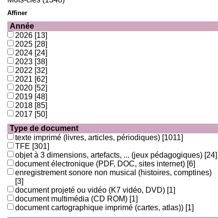
Affiner
Année
2026
[13]
2025
[28]
2024
[24]
2023
[38]
2022
[32]
2021
[62]
2020
[52]
2019
[48]
2018
[85]
2017
[50]
Type de document
texte imprimé (livres, articles, périodiques)
[1011]
TFE
[301]
objet à 3 dimensions, artefacts, ... (jeux pédagogiques)
[24]
document électronique (PDF, DOC, sites internet)
[6]
enregistrement sonore non musical (histoires, comptines)
[3]
document projeté ou vidéo (K7 vidéo, DVD)
[1]
document multimédia (CD ROM)
[1]
document cartographique imprimé (cartes, atlas))
[1]