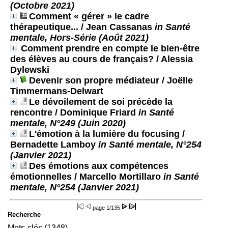
(Octobre 2021)
Comment « gérer » le cadre
thérapeutique...
/ Jean Cassanas
in Santé
mentale, Hors-Série (Août 2021)
Comment prendre en compte le bien-être
des élèves au cours de français?
/ Alessia
Dylewski
Devenir son propre médiateur
/ Joëlle
Timmermans-Delwart
Le dévoilement de soi précède la
rencontre
/ Dominique Friard
in Santé
mentale, N°249 (Juin 2020)
L'émotion à la lumière du focusing
/
Bernadette Lamboy
in Santé mentale, N°254
(Janvier 2021)
Des émotions aux compétences
émotionnelles
/ Marcello Mortillaro
in Santé
mentale, N°254 (Janvier 2021)
page
1/135
Recherche
Mots-clés (1348)