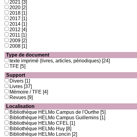
2021
[3]
2020
[2]
2018
[1]
2017
[1]
2014
[1]
2012
[4]
2011
[1]
2009
[2]
2008
[1]
Type de document
texte imprimé (livres, articles, périodiques)
[24]
TFE
[5]
Support
Divers
[1]
Livres
[37]
Mémoire / TFE
[4]
Revues
[9]
Localisation
Bibliothèque HELMo Campus de l'Ourthe
[5]
Bibliothèque HELMo Campus Guillemins
[1]
Bibliothèque HELMo CFEL
[1]
Bibliothèque HELMo Huy
[8]
Bibliothèque HELMo Loncin
[2]