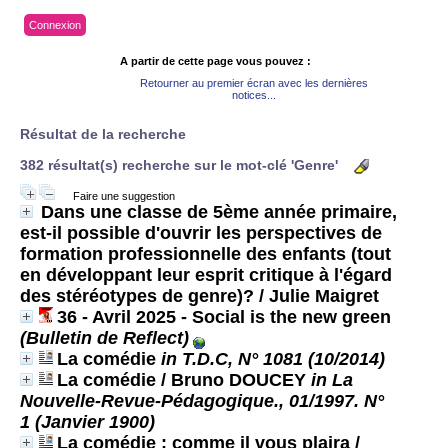
Connexion
A partir de cette page vous pouvez :
Retourner au premier écran avec les dernières
notices...
Résultat de la recherche
382 résultat(s) recherche sur le mot-clé 'Genre'
Faire une suggestion
Dans une classe de 5ème année primaire,
est-il possible d'ouvrir les perspectives de
formation professionnelle des enfants (tout
en développant leur esprit critique à l'égard
des stéréotypes de genre)?
/ Julie Maigret
36 - Avril 2025 - Social is the new green
(Bulletin de Reflect)
La comédie
in T.D.C, N° 1081 (10/2014)
La comédie
/ Bruno DOUCEY
in La
Nouvelle-Revue-Pédagogique., 01/1997. N°
1 (Janvier 1900)
La comédie : comme il vous plaira
/