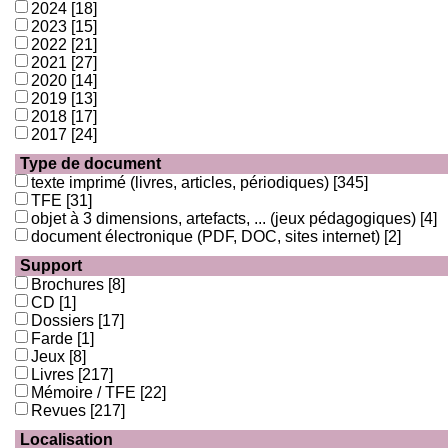
2024
[18]
2023
[15]
2022
[21]
2021
[27]
2020
[14]
2019
[13]
2018
[17]
2017
[24]
Type de document
texte imprimé (livres, articles, périodiques)
[345]
TFE
[31]
objet à 3 dimensions, artefacts, ... (jeux pédagogiques)
[4]
document électronique (PDF, DOC, sites internet)
[2]
Support
Brochures
[8]
CD
[1]
Dossiers
[17]
Farde
[1]
Jeux
[8]
Livres
[217]
Mémoire / TFE
[22]
Revues
[217]
Localisation