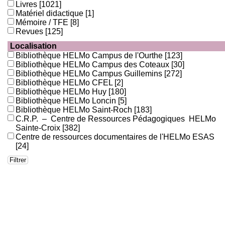
Livres
[1021]
Matériel didactique
[1]
Mémoire / TFE
[8]
Revues
[125]
Localisation
Bibliothèque HELMo Campus de l'Ourthe
[123]
Bibliothèque HELMo Campus des Coteaux
[30]
Bibliothèque HELMo Campus Guillemins
[272]
Bibliothèque HELMo CFEL
[2]
Bibliothèque HELMo Huy
[180]
Bibliothèque HELMo Loncin
[5]
Bibliothèque HELMo Saint-Roch
[183]
C.R.P. – Centre de Ressources Pédagogiques HELMo
Sainte-Croix
[382]
Centre de ressources documentaires de l'HELMo ESAS
[24]