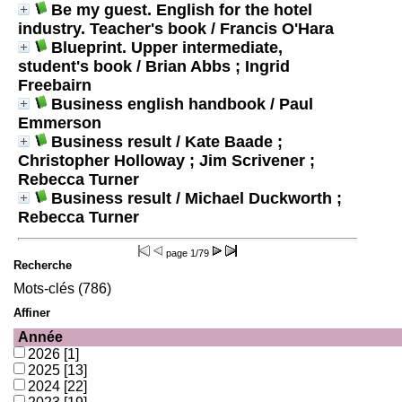
Be my guest. English for the hotel
industry. Teacher's book
/ Francis O'Hara
Blueprint. Upper intermediate,
student's book
/ Brian Abbs ; Ingrid
Freebairn
Business english handbook
/ Paul
Emmerson
Business result
/ Kate Baade ;
Christopher Holloway ; Jim Scrivener ;
Rebecca Turner
Business result
/ Michael Duckworth ;
Rebecca Turner
page
1/79
Recherche
Mots-clés (786)
Affiner
Année
2026
[1]
2025
[13]
2024
[22]