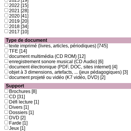
2023
[19]
2022
[15]
2021
[28]
2020
[41]
2019
[20]
2018
[34]
2017
[10]
Type de document
texte imprimé (livres, articles, périodiques)
[745]
TFE
[14]
document multimédia (CD ROM)
[12]
enregistrement sonore musical (CD Audio)
[6]
document électronique (PDF, DOC, sites internet)
[4]
objet à 3 dimensions, artefacts, ... (jeux pédagogiques)
[3]
document projeté ou vidéo (K7 vidéo, DVD)
[2]
Support
Brochures
[8]
CD
[31]
Défi lecture
[1]
Divers
[1]
Dossiers
[1]
DVD
[2]
Farde
[1]
Jeux
[1]