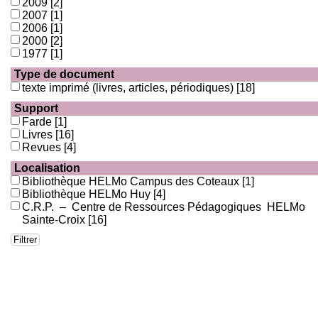
2009
[2]
2007
[1]
2006
[1]
2000
[2]
1977
[1]
Type de document
texte imprimé (livres, articles, périodiques)
[18]
Support
Farde
[1]
Livres
[16]
Revues
[4]
Localisation
Bibliothèque HELMo Campus des Coteaux
[1]
Bibliothèque HELMo Huy
[4]
C.R.P. – Centre de Ressources Pédagogiques HELMo
Sainte-Croix
[16]