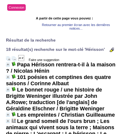
Connexion
A partir de cette page vous pouvez :
Retourner au premier écran avec les dernières
notices...
Résultat de la recherche
18 résultat(s) recherche sur le mot-clé 'Hérisson'
Faire une suggestion
Papa Hérisson rentrera-t-il à la maison
?
/ Nicolas Hénin
101 poésies et comptines des quatre
saisons
/ Corinne Albaut
Le bonnet rouge / une histoire de
Brigitte Weninger illustrée par John
A.Rowe; traduction [de l'anglais] de
Géraldine Elschner
/ Brigitte Weninger
Les empreintes
/ Christian Guilleaume
Le grand someil de l'ours brun ; Les
animaux qui vivent sous la terre ; Maisons
de pierre ; L'escargot ; Le hérisson ; Le