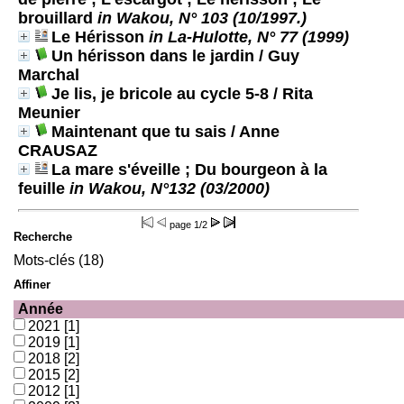
brouillard
in Wakou, N° 103 (10/1997.)
Le Hérisson
in La-Hulotte, N° 77 (1999)
Un hérisson dans le jardin
/ Guy
Marchal
Je lis, je bricole au cycle 5-8
/ Rita
Meunier
Maintenant que tu sais
/ Anne
CRAUSAZ
La mare s'éveille ; Du bourgeon à la
feuille
in Wakou, N°132 (03/2000)
page
1/2
Recherche
Mots-clés (18)
Affiner
Année
2021
[1]
2019
[1]
2018
[2]
2015
[2]
2012
[1]