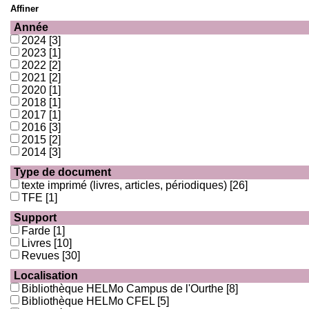
Affiner
Année
2024
[3]
2023
[1]
2022
[2]
2021
[2]
2020
[1]
2018
[1]
2017
[1]
2016
[3]
2015
[2]
2014
[3]
Type de document
texte imprimé (livres, articles, périodiques)
[26]
TFE
[1]
Support
Farde
[1]
Livres
[10]
Revues
[30]
Localisation
Bibliothèque HELMo Campus de l'Ourthe
[8]
Bibliothèque HELMo CFEL
[5]