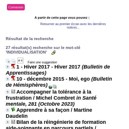
Connexion
A partir de cette page vous pouvez :
Retourner au premier écran avec les dernières
notices...
Résultat de la recherche
27 résultat(s) recherche sur le mot-clé
'INDIVIDUALISATION'
Faire une suggestion
1 - Hiver 2017 - Hiver 2017
(Bulletin de
Apprentissages)
10 - décembre 2015 - Moi, ego
(Bulletin
de Hémisphères)
Accompagner la tolérance à la
frustration
/ Michel Combret
in Santé
mentale, 281 (Octobre 2023)
Apprendre à sa façon
/ Martine
Daudelin
Bilan de la réingénierie de formation
aide-soignante en parcours partiels
/