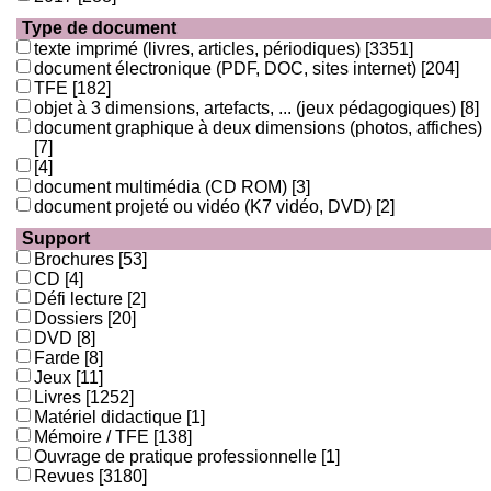
Type de document
texte imprimé (livres, articles, périodiques)
[3351]
document électronique (PDF, DOC, sites internet)
[204]
TFE
[182]
objet à 3 dimensions, artefacts, ... (jeux pédagogiques)
[8]
document graphique à deux dimensions (photos, affiches)
[7]
[4]
document multimédia (CD ROM)
[3]
document projeté ou vidéo (K7 vidéo, DVD)
[2]
Support
Brochures
[53]
CD
[4]
Défi lecture
[2]
Dossiers
[20]
DVD
[8]
Farde
[8]
Jeux
[11]
Livres
[1252]
Matériel didactique
[1]
Mémoire / TFE
[138]
Ouvrage de pratique professionnelle
[1]
Revues
[3180]