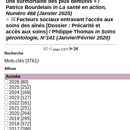
une surmortalité des plus démunis »
/
Patrice Bourdelais
in La santé en action,
Numéro 468 (Janvier 2025)
Facteurs sociaux entravant l'accès aux
soins des aînés [Dossier : Précarité et
accès aux soins]
/ Philippe Thomas
in Soins
gérontologie, N°141 (Janvier/Février 2020)
page
1/377
Recherche
Mots-clés (3761)
Affiner
Année
2026
[80]
2025
[252]
2024
[169]
2023
[127]
2022
[181]
2021
[251]
2020
[264]
2019
[295]
2018
[372]
2017
[288]