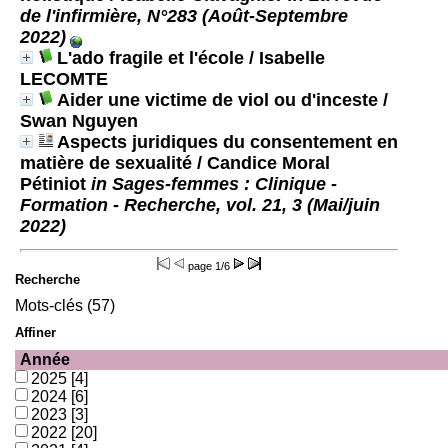
de l'infirmière, N°283 (Août-Septembre
2022)
L'ado fragile et l'école
/ Isabelle
LECOMTE
Aider une victime de viol ou d'inceste
/
Swan Nguyen
Aspects juridiques du consentement en
matière de sexualité
/ Candice Moral
Pétiniot
in Sages-femmes : Clinique -
Formation - Recherche, vol. 21, 3 (Mai/juin
2022)
page
1/6
Recherche
Mots-clés (57)
Affiner
Année
2025
[4]
2024
[6]
2023
[3]
2022
[20]