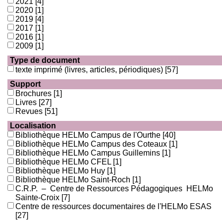
2021
[4]
2020
[1]
2019
[4]
2017
[1]
2016
[1]
2009
[1]
Type de document
texte imprimé (livres, articles, périodiques)
[57]
Support
Brochures
[1]
Livres
[27]
Revues
[51]
Localisation
Bibliothèque HELMo Campus de l'Ourthe
[40]
Bibliothèque HELMo Campus des Coteaux
[1]
Bibliothèque HELMo Campus Guillemins
[1]
Bibliothèque HELMo CFEL
[1]
Bibliothèque HELMo Huy
[1]
Bibliothèque HELMo Saint-Roch
[1]
C.R.P. – Centre de Ressources Pédagogiques HELMo
Sainte-Croix
[7]
Centre de ressources documentaires de l'HELMo ESAS
[27]