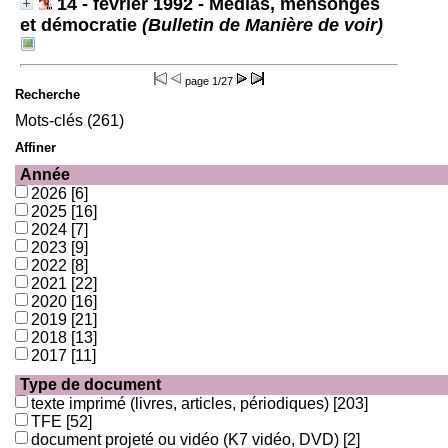
14 - février 1992 - Médias, mensonges
et démocratie
(Bulletin de Manière de voir)
page
1/27
Recherche
Mots-clés (261)
Affiner
Année
2026
[6]
2025
[16]
2024
[7]
2023
[9]
2022
[8]
2021
[22]
2020
[16]
2019
[21]
2018
[13]
2017
[11]
Type de document
texte imprimé (livres, articles, périodiques)
[203]
TFE
[52]
document projeté ou vidéo (K7 vidéo, DVD)
[2]