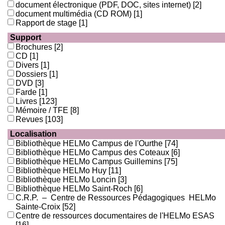
document électronique (PDF, DOC, sites internet)
[2]
document multimédia (CD ROM)
[1]
Rapport de stage
[1]
Support
Brochures
[2]
CD
[1]
Divers
[1]
Dossiers
[1]
DVD
[3]
Farde
[1]
Livres
[123]
Mémoire / TFE
[8]
Revues
[103]
Localisation
Bibliothèque HELMo Campus de l'Ourthe
[74]
Bibliothèque HELMo Campus des Coteaux
[6]
Bibliothèque HELMo Campus Guillemins
[75]
Bibliothèque HELMo Huy
[11]
Bibliothèque HELMo Loncin
[3]
Bibliothèque HELMo Saint-Roch
[6]
C.R.P. – Centre de Ressources Pédagogiques HELMo
Sainte-Croix
[52]
Centre de ressources documentaires de l'HELMo ESAS
[16]