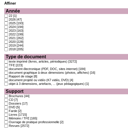
Affiner
Année
22
[1]
2026
[47]
2025
[193]
2024
[194]
2023
[163]
2022
[199]
2021
[262]
2020
[228]
2019
[244]
2018
[205]
Type de document
texte imprimé (livres, articles, périodiques)
[3272]
TFE
[223]
document électronique (PDF, DOC, sites internet)
[184]
document graphique à deux dimensions (photos, affiches)
[16]
Rapport de stage
[8]
document projeté ou vidéo (K7 vidéo, DVD)
[4]
objet à 3 dimensions, artefacts, ... (jeux pédagogiques)
[1]
Support
Brochures
[44]
CD
[7]
Dossiers
[17]
DVD
[5]
Farde
[2]
Livres
[1715]
Mémoire / TFE
[165]
Ouvrage de pratique professionnelle
[2]
Revues
[2572]