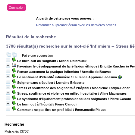
Connexion
A partir de cette page vous pouvez :
Retourner au premier écran avec les dernières notices...
Résultat de la recherche
3708 résultat(s) recherche sur le mot-clé 'Infirmiers -- Stress lié
Faire une suggestion
Le burn-out du soignant
/ Michel Delbrouck
Favoriser le développement de la réflexion éthique
/ Brigitte Karcher
in Pe
Penser autrement la pratique infirmière
/ Armelle de Bouvet
Le sentiment d'identité infirmière
/ Laurence Appriou-Ledesma
Soigner sans s'épuiser
/ Lorraine Brissette
Stress et souffrance des soignants à l'hôpital
/ Madeleine Estryn-Behar
Stress, souffrance et violence en milieu hospitalier
/ Aline Mauranges
Le syndrome d'épuisement professionnel des soignants
/ Pierre Canouï
Le burn out à l'hôpital
/ Pierre Canouï
Comment ne pas être un prof idéal
/ Emmanuelle Piquet
Recherche
Mots-clés (3708)