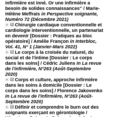
infirmière est inné. Or une infirmière a
besoin de solides connaissances"
/ Marie-
Hélène Meffrais
in Perspective soignante,
Numéro 72 (Décembre 2021)
Chirurgie cardiaque conventionnelle et
cardiologie interventionnelle, un partenariat
en devenir [Dossier : Pratiques au bloc
opératoire]
/ Amélie Françon
in Interbloc,
Vol. 41, N° 1 (Janvier-Mars 2022)
Le corps à la croisée du naturel, du
social et de l'intime [Dossier : Le corps
dans les soins]
/ Cédric Juliens
in La revue
de l'infirmière, N°263 (Août-Septembre
2020)
Corps et culture, approche infirmière
dans les soins à domicile [Dossier : Le
corps dans les soins]
/ Florence Jakovenko
in La revue de l'infirmière, N°263 (Août-
Septembre 2020)
Définir et comprendre le burn out des
soignants exerçant en gérontologie
/