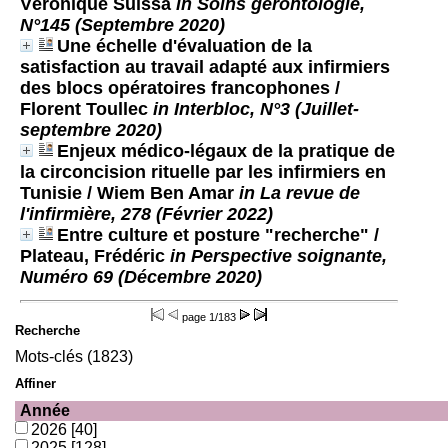
Véronique Suissa
in Soins gérontologie,
N°145 (Septembre 2020)
Une échelle d'évaluation de la
satisfaction au travail adapté aux infirmiers
des blocs opératoires francophones
/
Florent Toullec
in Interbloc, N°3 (Juillet-
septembre 2020)
Enjeux médico-légaux de la pratique de
la circoncision rituelle par les infirmiers en
Tunisie
/ Wiem Ben Amar
in La revue de
l'infirmière, 278 (Février 2022)
Entre culture et posture "recherche"
/
Plateau, Frédéric
in Perspective soignante,
Numéro 69 (Décembre 2020)
page
1/183
Recherche
Mots-clés (1823)
Affiner
Année
2026
[40]
2025
[128]