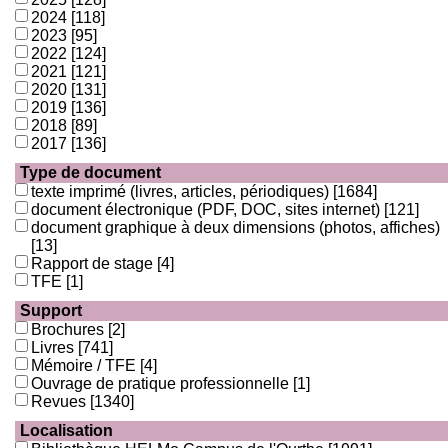
2024
[118]
2023
[95]
2022
[124]
2021
[121]
2020
[131]
2019
[136]
2018
[89]
2017
[136]
Type de document
texte imprimé (livres, articles, périodiques)
[1684]
document électronique (PDF, DOC, sites internet)
[121]
document graphique à deux dimensions (photos, affiches)
[13]
Rapport de stage
[4]
TFE
[1]
Support
Brochures
[2]
Livres
[741]
Mémoire / TFE
[4]
Ouvrage de pratique professionnelle
[1]
Revues
[1340]
Localisation