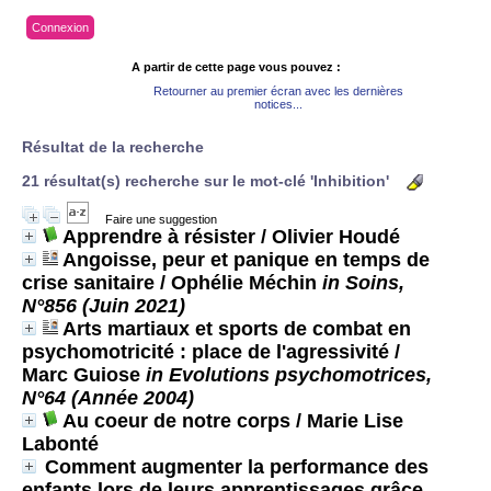
Connexion
A partir de cette page vous pouvez :
Retourner au premier écran avec les dernières
notices...
Résultat de la recherche
21 résultat(s) recherche sur le mot-clé 'Inhibition'
Faire une suggestion
Apprendre à résister
/ Olivier Houdé
Angoisse, peur et panique en temps de
crise sanitaire
/ Ophélie Méchin
in Soins,
N°856 (Juin 2021)
Arts martiaux et sports de combat en
psychomotricité : place de l'agressivité
/
Marc Guiose
in Evolutions psychomotrices,
N°64 (Année 2004)
Au coeur de notre corps
/ Marie Lise
Labonté
Comment augmenter la performance des
enfants lors de leurs apprentissages grâce