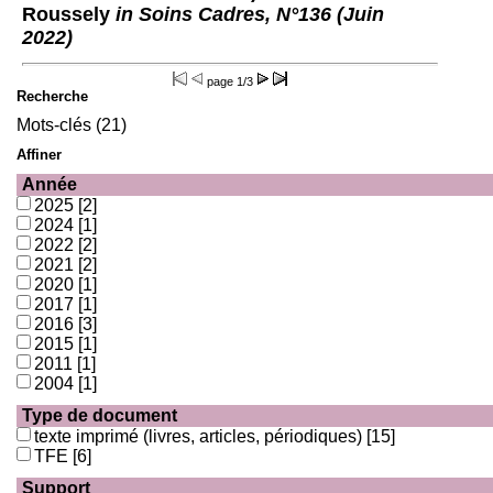
Roussely
in Soins Cadres, N°136 (Juin
2022)
page
1/3
Recherche
Mots-clés (21)
Affiner
Année
2025
[2]
2024
[1]
2022
[2]
2021
[2]
2020
[1]
2017
[1]
2016
[3]
2015
[1]
2011
[1]
2004
[1]
Type de document
texte imprimé (livres, articles, périodiques)
[15]
TFE
[6]
Support