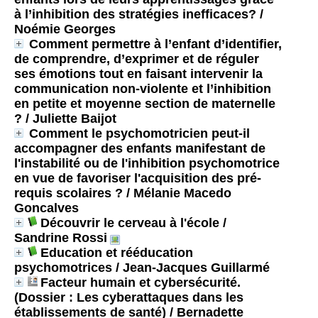
à l’inhibition des stratégies inefficaces?
/
Noémie Georges
Comment permettre à l’enfant d’identifier,
de comprendre, d’exprimer et de réguler
ses émotions tout en faisant intervenir la
communication non-violente et l’inhibition
en petite et moyenne section de maternelle
?
/ Juliette Baijot
Comment le psychomotricien peut-il
accompagner des enfants manifestant de
l'instabilité ou de l'inhibition psychomotrice
en vue de favoriser l'acquisition des pré-
requis scolaires ?
/ Mélanie Macedo
Goncalves
Découvrir le cerveau à l'école
/
Sandrine Rossi
Education et rééducation
psychomotrices
/ Jean-Jacques Guillarmé
Facteur humain et cybersécurité.
(Dossier : Les cyberattaques dans les
établissements de santé)
/ Bernadette