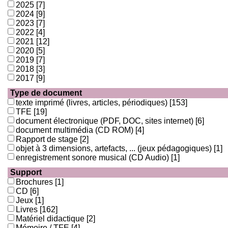
2025
[7]
2024
[9]
2023
[7]
2022
[4]
2021
[12]
2020
[5]
2019
[7]
2018
[3]
2017
[9]
Type de document
texte imprimé (livres, articles, périodiques)
[153]
TFE
[19]
document électronique (PDF, DOC, sites internet)
[6]
document multimédia (CD ROM)
[4]
Rapport de stage
[2]
objet à 3 dimensions, artefacts, ... (jeux pédagogiques)
[1]
enregistrement sonore musical (CD Audio)
[1]
Support
Brochures
[1]
CD
[6]
Jeux
[1]
Livres
[162]
Matériel didactique
[2]
Mémoire / TFE
[4]