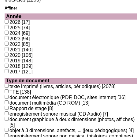
Affiner
Année
2026
[17]
2025
[74]
2024
[69]
2023
[94]
2022
[85]
2021
[140]
2020
[106]
2019
[148]
2018
[129]
2017
[121]
Type de document
texte imprimé (livres, articles, périodiques)
[2078]
TFE
[138]
document électronique (PDF, DOC, sites internet)
[36]
document multimédia (CD ROM)
[13]
Rapport de stage
[8]
enregistrement sonore musical (CD Audio)
[7]
document graphique à deux dimensions (photos, affiches)
[5]
objet à 3 dimensions, artefacts, ... (jeux pédagogiques)
[4]
enregistrement sonore non musical (histoires, comptines)