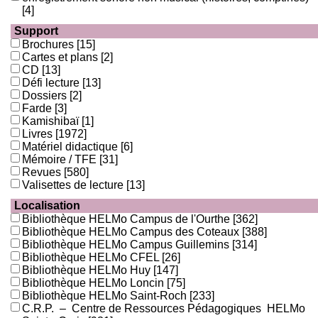
[4]
Support
Brochures
[15]
Cartes et plans
[2]
CD
[13]
Défi lecture
[13]
Dossiers
[2]
Farde
[3]
Kamishibaï
[1]
Livres
[1972]
Matériel didactique
[6]
Mémoire / TFE
[31]
Revues
[580]
Valisettes de lecture
[13]
Localisation
Bibliothèque HELMo Campus de l'Ourthe
[362]
Bibliothèque HELMo Campus des Coteaux
[388]
Bibliothèque HELMo Campus Guillemins
[314]
Bibliothèque HELMo CFEL
[26]
Bibliothèque HELMo Huy
[147]
Bibliothèque HELMo Loncin
[75]
Bibliothèque HELMo Saint-Roch
[233]
C.R.P. – Centre de Ressources Pédagogiques HELMo