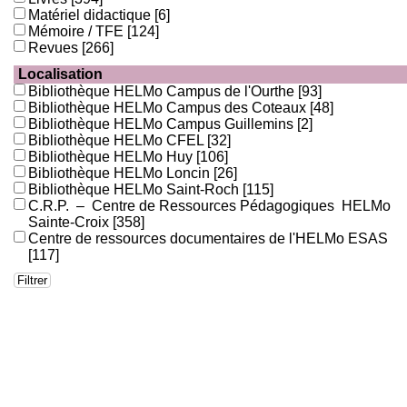
Matériel didactique
[6]
Mémoire / TFE
[124]
Revues
[266]
Localisation
Bibliothèque HELMo Campus de l'Ourthe
[93]
Bibliothèque HELMo Campus des Coteaux
[48]
Bibliothèque HELMo Campus Guillemins
[2]
Bibliothèque HELMo CFEL
[32]
Bibliothèque HELMo Huy
[106]
Bibliothèque HELMo Loncin
[26]
Bibliothèque HELMo Saint-Roch
[115]
C.R.P. – Centre de Ressources Pédagogiques HELMo
Sainte-Croix
[358]
Centre de ressources documentaires de l'HELMo ESAS
[117]