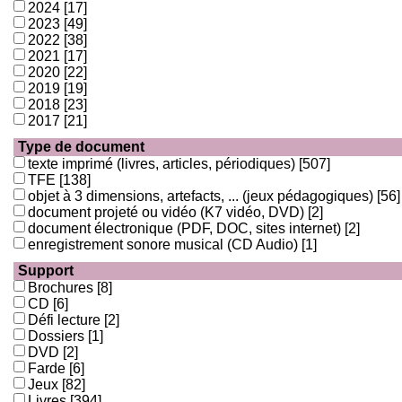
2024
[17]
2023
[49]
2022
[38]
2021
[17]
2020
[22]
2019
[19]
2018
[23]
2017
[21]
Type de document
texte imprimé (livres, articles, périodiques)
[507]
TFE
[138]
objet à 3 dimensions, artefacts, ... (jeux pédagogiques)
[56]
document projeté ou vidéo (K7 vidéo, DVD)
[2]
document électronique (PDF, DOC, sites internet)
[2]
enregistrement sonore musical (CD Audio)
[1]
Support
Brochures
[8]
CD
[6]
Défi lecture
[2]
Dossiers
[1]
DVD
[2]
Farde
[6]
Jeux
[82]
Livres
[394]