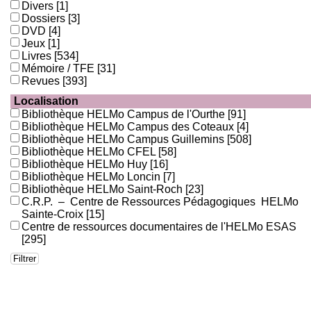
Divers
[1]
Dossiers
[3]
DVD
[4]
Jeux
[1]
Livres
[534]
Mémoire / TFE
[31]
Revues
[393]
Localisation
Bibliothèque HELMo Campus de l'Ourthe
[91]
Bibliothèque HELMo Campus des Coteaux
[4]
Bibliothèque HELMo Campus Guillemins
[508]
Bibliothèque HELMo CFEL
[58]
Bibliothèque HELMo Huy
[16]
Bibliothèque HELMo Loncin
[7]
Bibliothèque HELMo Saint-Roch
[23]
C.R.P. – Centre de Ressources Pédagogiques HELMo
Sainte-Croix
[15]
Centre de ressources documentaires de l'HELMo ESAS
[295]