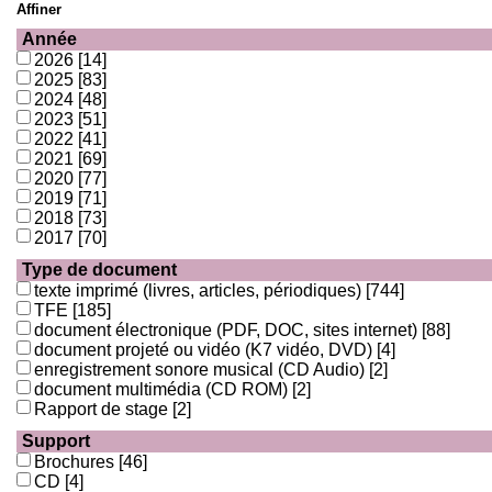
Affiner
Année
2026
[14]
2025
[83]
2024
[48]
2023
[51]
2022
[41]
2021
[69]
2020
[77]
2019
[71]
2018
[73]
2017
[70]
Type de document
texte imprimé (livres, articles, périodiques)
[744]
TFE
[185]
document électronique (PDF, DOC, sites internet)
[88]
document projeté ou vidéo (K7 vidéo, DVD)
[4]
enregistrement sonore musical (CD Audio)
[2]
document multimédia (CD ROM)
[2]
Rapport de stage
[2]
Support
Brochures
[46]
CD
[4]