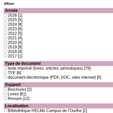
Affiner
Année
2026
[1]
2025
[5]
2024
[8]
2023
[6]
2022
[5]
2021
[4]
2020
[4]
2019
[8]
2018
[4]
2017
[1]
Type de document
texte imprimé (livres, articles, périodiques)
[79]
TFE
[6]
document électronique (PDF, DOC, sites internet)
[5]
Support
Brochures
[2]
Livres
[81]
Revues
[12]
Localisation
Bibliothèque HELMo Campus de l'Ourthe
[2]