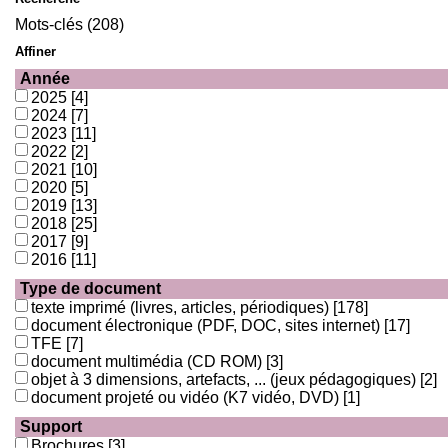
Mots-clés (208)
Affiner
Année
2025
[4]
2024
[7]
2023
[11]
2022
[2]
2021
[10]
2020
[5]
2019
[13]
2018
[25]
2017
[9]
2016
[11]
Type de document
texte imprimé (livres, articles, périodiques)
[178]
document électronique (PDF, DOC, sites internet)
[17]
TFE
[7]
document multimédia (CD ROM)
[3]
objet à 3 dimensions, artefacts, ... (jeux pédagogiques)
[2]
document projeté ou vidéo (K7 vidéo, DVD)
[1]
Support
Brochures
[3]