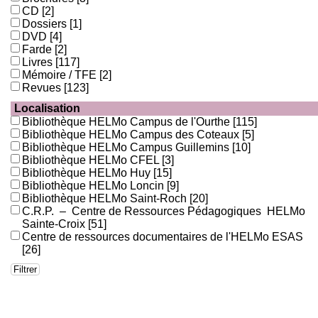
CD
[2]
Dossiers
[1]
DVD
[4]
Farde
[2]
Livres
[117]
Mémoire / TFE
[2]
Revues
[123]
Localisation
Bibliothèque HELMo Campus de l'Ourthe
[115]
Bibliothèque HELMo Campus des Coteaux
[5]
Bibliothèque HELMo Campus Guillemins
[10]
Bibliothèque HELMo CFEL
[3]
Bibliothèque HELMo Huy
[15]
Bibliothèque HELMo Loncin
[9]
Bibliothèque HELMo Saint-Roch
[20]
C.R.P. – Centre de Ressources Pédagogiques HELMo
Sainte-Croix
[51]
Centre de ressources documentaires de l'HELMo ESAS
[26]