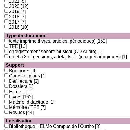
2021
[8]
2020
[12]
2019
[7]
2018
[7]
2017
[7]
2016
[10]
Type de document
texte imprimé (livres, articles, périodiques)
[152]
TFE
[13]
enregistrement sonore musical (CD Audio)
[1]
objet à 3 dimensions, artefacts, ... (jeux pédagogiques)
[1]
Support
Brochures
[4]
Cartes et plans
[1]
Défi lecture
[2]
Dossiers
[1]
Farde
[1]
Livres
[162]
Matériel didactique
[1]
Mémoire / TFE
[7]
Revues
[44]
Localisation
Bibliothèque HELMo Campus de l'Ourthe
[8]