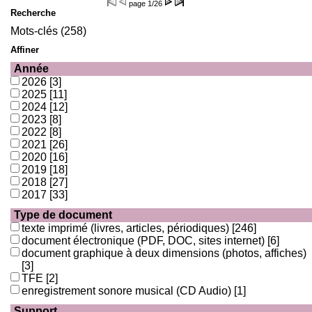
page
1/26
Recherche
Mots-clés (258)
Affiner
Année
2026
[3]
2025
[11]
2024
[12]
2023
[8]
2022
[8]
2021
[26]
2020
[16]
2019
[18]
2018
[27]
2017
[33]
Type de document
texte imprimé (livres, articles, périodiques)
[246]
document électronique (PDF, DOC, sites internet)
[6]
document graphique à deux dimensions (photos, affiches)
[3]
TFE
[2]
enregistrement sonore musical (CD Audio)
[1]
Support