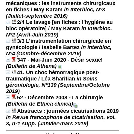
mécaniques : les instruments chirurgicaux
en fiches
/ May Karam
in Interbloc, N°3
(Juillet-septembre 2016)
2/4 Le lavage [en fiches : l'hygiène au
bloc opératoire]
/ May Karam
in Interbloc,
N°2 (Avril-Juin 2019)
3/3 L’instrumentation chirurgicale en
gynécologie
/ Isabelle Bartez
in Interbloc,
N°4 (Octobre-décembre 2016)
347 - Mai-Juin 2020 - Désir sexuel
(Bulletin de Athena)
41. Un choc hémorragique post-
traumatique
/ Léa Sharifian
in Soins
gérontologie, N°139 (Septembre/Octobre
2019)
52 - Décembre 2008 - La chirurgie
(Bulletin de Ethica clinica)
Abstracts : journées cicatrisations 2019
in Revue francophone de cicatrisation, vol.
3, n°1 supp. (Janvier-mars 2019)