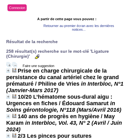
Connexion
A partir de cette page vous pouvez :
Retourner au premier écran avec les dernières
notices...
Résultat de la recherche
258 résultat(s) recherche sur le mot-clé 'Ligature
(Chirurgie)'
Faire une suggestion
Prise en charge chirurgicale de la
persistance du canal artériel chez le grand
prématuré
/ Philine de Vries
in Interbloc, N°1
(Janvier-Mars 2017)
10/20 L’hématome sous-dural aigu :
Urgences en fiches
/ Édouard Samarut
in
Soins gérontologie, N°118 (Mars/Avril 2016)
140 ans de progrès en hygiène
/ May
Karam
in Interbloc, Vol. 43, N° 2 (Avril / Juin
2024)
2/3 Les pinces pour sutures