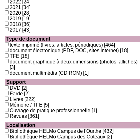
2022
[24]
2021
[34]
2020
[28]
2019
[19]
2018
[36]
2017
[43]
Type de document
texte imprimé (livres, articles, périodiques)
[464]
document électronique (PDF, DOC, sites internet)
[18]
TFE
[18]
document graphique à deux dimensions (photos, affiches)
[3]
document multimédia (CD ROM)
[1]
Support
DVD
[2]
Farde
[2]
Livres
[222]
Mémoire / TFE
[5]
Ouvrage de pratique professionnelle
[1]
Revues
[361]
Localisation
Bibliothèque HELMo Campus de l'Ourthe
[432]
Bibliothèque HELMo Campus des Coteaux
[2]