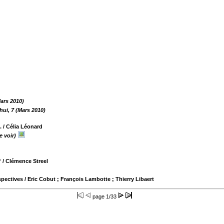
Mars 2010)
hui, 7 (Mars 2010)
.
/ Célia Léonard
e voir)
?
/ Clémence Streel
spectives
/ Eric Cobut ; François Lambotte ; Thierry Libaert
page
1/33