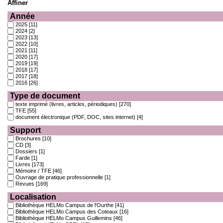
Affiner
Année
2025
[11]
2024
[2]
2023
[13]
2022
[10]
2021
[11]
2020
[17]
2019
[19]
2018
[17]
2017
[18]
2016
[26]
Type de document
texte imprimé (livres, articles, périodiques)
[270]
TFE
[55]
document électronique (PDF, DOC, sites internet)
[4]
Support
Brochures
[10]
CD
[3]
Dossiers
[1]
Farde
[1]
Livres
[173]
Mémoire / TFE
[46]
Ouvrage de pratique professionnelle
[1]
Revues
[169]
Localisation
Bibliothèque HELMo Campus de l'Ourthe
[41]
Bibliothèque HELMo Campus des Coteaux
[16]
Bibliothèque HELMo Campus Guillemins
[46]