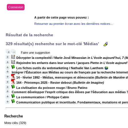
Connexion
A partir de cette page vous pouvez :
Retourner au premier écran avec les dernières notices...
Résultat de la recherche
329 résultat(s) recherche sur le mot-clé 'Médias'
Faire une suggestion
Décrypter la complexité
/ Marie-José Minassian
in L'école aujourd'hui, 7 (
Rejoindre les enfants dans leur univers
/ jacques Piette
in L'école aujourd'
Les fiches outils du webmarketing
/ Nathalie Van Laethem
Intégrer l’Éducation aux Médias au cours de français par la recherche Internet
14 - février 1992 - Médias, mensonges et démocratie
(Bulletin de Manière d
164 - Printemps 2025 - Rester debout
(Bulletin de Imagine)
La civilisation du poisson rouge
/ Bruno Patino
Comment développer l’esprit critique des élèves par l’éducation aux médias 
La communication
/ Philippe Cabin
Communication publique et incertitude. Fondamentaux, mutations et per
Recherche
Mots-clés (329)