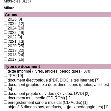
Mots-clés (413)
Affiner
Année
2026
[3]
2025
[12]
2024
[16]
2023
[49]
2022
[9]
2021
[13]
2020
[25]
2019
[22]
2018
[24]
2017
[16]
Type de document
texte imprimé (livres, articles, périodiques)
[378]
TFE
[19]
document électronique (PDF, DOC, sites internet)
[7]
document graphique à deux dimensions (photos, affiches)
[4]
document projeté ou vidéo (K7 vidéo, DVD)
[2]
document multimédia (CD ROM)
[1]
enregistrement sonore musical (CD Audio)
[1]
objet à 3 dimensions, artefacts, ... (jeux pédagogiques)
[1]