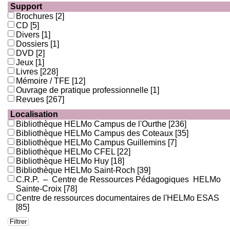
Support
Brochures
[2]
CD
[5]
Divers
[1]
Dossiers
[1]
DVD
[2]
Jeux
[1]
Livres
[228]
Mémoire / TFE
[12]
Ouvrage de pratique professionnelle
[1]
Revues
[267]
Localisation
Bibliothèque HELMo Campus de l'Ourthe
[236]
Bibliothèque HELMo Campus des Coteaux
[35]
Bibliothèque HELMo Campus Guillemins
[7]
Bibliothèque HELMo CFEL
[22]
Bibliothèque HELMo Huy
[18]
Bibliothèque HELMo Saint-Roch
[39]
C.R.P. – Centre de Ressources Pédagogiques HELMo
Sainte-Croix
[78]
Centre de ressources documentaires de l'HELMo ESAS
[85]