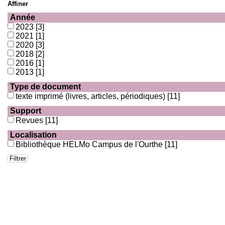
Affiner
Année
2023
[3]
2021
[1]
2020
[3]
2018
[2]
2016
[1]
2013
[1]
Type de document
texte imprimé (livres, articles, périodiques)
[11]
Support
Revues
[11]
Localisation
Bibliothèque HELMo Campus de l'Ourthe
[11]