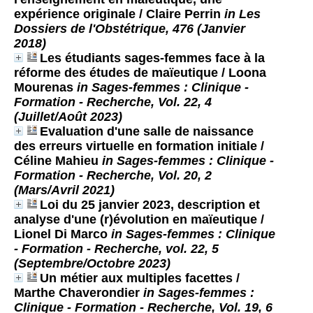
expérience originale
/ Claire Perrin
in Les
Dossiers de l'Obstétrique, 476 (Janvier
2018)
Les étudiants sages-femmes face à la
réforme des études de maïeutique
/ Loona
Mourenas
in Sages-femmes : Clinique -
Formation - Recherche, Vol. 22, 4
(Juillet/Août 2023)
Evaluation d'une salle de naissance
des erreurs virtuelle en formation initiale
/
Céline Mahieu
in Sages-femmes : Clinique -
Formation - Recherche, Vol. 20, 2
(Mars/Avril 2021)
Loi du 25 janvier 2023, description et
analyse d'une (r)évolution en maïeutique
/
Lionel Di Marco
in Sages-femmes : Clinique
- Formation - Recherche, vol. 22, 5
(Septembre/Octobre 2023)
Un métier aux multiples facettes
/
Marthe Chaverondier
in Sages-femmes :
Clinique - Formation - Recherche, Vol. 19, 6