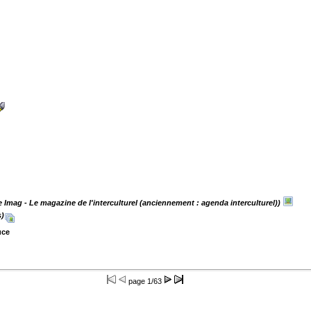
e Imag - Le magazine de l'interculturel (anciennement : agenda interculturel))
s)
uce
page
1/63