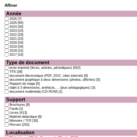
Affiner
Année
2026
[7]
2025
[65]
2024
[30]
2023
[23]
2022
[29]
2021
[23]
2020
[26]
2019
[34]
2018
[31]
2017
[16]
Type de document
texte imprimé (livres, articles, périodiques)
[562]
TFE
[38]
document électronique (PDF, DOC, sites internet)
[8]
document graphique à deux dimensions (photos, affiches)
[5]
Rapport de stage
[5]
objet à 3 dimensions, artefacts, ... (jeux pédagogiques)
[3]
document multimédia (CD ROM)
[1]
Support
Brochures
[8]
Farde
[1]
Livres
[413]
Matériel didactique
[8]
Mémoire / TFE
[30]
Revues
[262]
Localisation