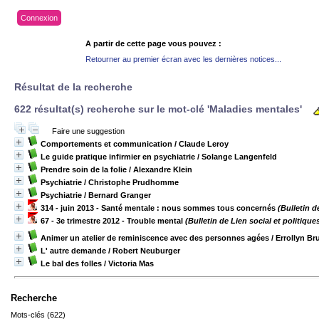
Connexion
A partir de cette page vous pouvez :
Retourner au premier écran avec les dernières notices...
Résultat de la recherche
622 résultat(s) recherche sur le mot-clé 'Maladies mentales'
Faire une suggestion
Comportements et communication
/ Claude Leroy
Le guide pratique infirmier en psychiatrie
/ Solange Langenfeld
Prendre soin de la folie
/ Alexandre Klein
Psychiatrie
/ Christophe Prudhomme
Psychiatrie
/ Bernard Granger
314 - juin 2013 - Santé mentale : nous sommes tous concernés
(Bulletin d
67 - 3e trimestre 2012 - Trouble mental
(Bulletin de Lien social et politique
Animer un atelier de reminiscence avec des personnes agées
/ Errollyn Br
L' autre demande
/ Robert Neuburger
Le bal des folles
/ Victoria Mas
Recherche
Mots-clés (622)