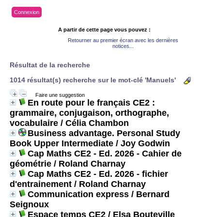
Connexion
A partir de cette page vous pouvez :
Retourner au premier écran avec les dernières
notices...
Résultat de la recherche
1014 résultat(s) recherche sur le mot-clé 'Manuels'
Faire une suggestion
En route pour le français CE2 :
grammaire, conjugaison, orthographe,
vocabulaire
/ Célia Chambon
Business advantage. Personal Study
Book Upper Intermediate
/ Joy Godwin
Cap Maths CE2 - Ed. 2026 - Cahier de
géométrie
/ Roland Charnay
Cap Maths CE2 - Ed. 2026 - fichier
d'entrainement
/ Roland Charnay
Communication express
/ Bernard
Seignoux
Espace temps CE2
/ Elsa Bouteville