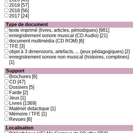
2019
[57]
2018
[56]
2017
[24]
Type de document
texte imprimé (livres, articles, périodiques)
[981]
enregistrement sonore musical (CD Audio)
[21]
document multimédia (CD ROM)
[6]
TFE
[3]
objet à 3 dimensions, artefacts, ... (jeux pédagogiques)
[2]
enregistrement sonore non musical (histoires, comptines)
[1]
Support
Brochures
[6]
CD
[47]
Dossiers
[5]
Farde
[2]
Jeux
[1]
Livres
[1369]
Matériel didactique
[1]
Mémoire / TFE
[1]
Revues
[6]
Localisation