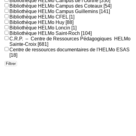
Bibliothèque HELMo Campus de l'Ourthe
[350]
Bibliothèque HELMo Campus des Coteaux
[54]
Bibliothèque HELMo Campus Guillemins
[141]
Bibliothèque HELMo CFEL
[1]
Bibliothèque HELMo Huy
[88]
Bibliothèque HELMo Loncin
[1]
Bibliothèque HELMo Saint-Roch
[104]
C.R.P. – Centre de Ressources Pédagogiques HELMo
Sainte-Croix
[681]
Centre de ressources documentaires de l'HELMo ESAS
[18]