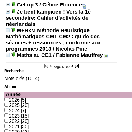
Get up 3
/ Céline Florence
Je bent kampioen ! Vers la 1è
secondaire: Cahier d'activités de
néerlandais
M+HxM Méthode Heuristique
Mathématiques CM1-CM2 : guide des
séances + ressources ; conforme aux
programmes 2018
/ Nicolas Pinel
Maths au CE1
/ Fabienne Mauffrey
page
1/102
Recherche
Mots-clés (1014)
Affiner
Année
2026
[5]
2025
[20]
2024
[7]
2023
[15]
2022
[20]
2021
[30]
2020
[43]