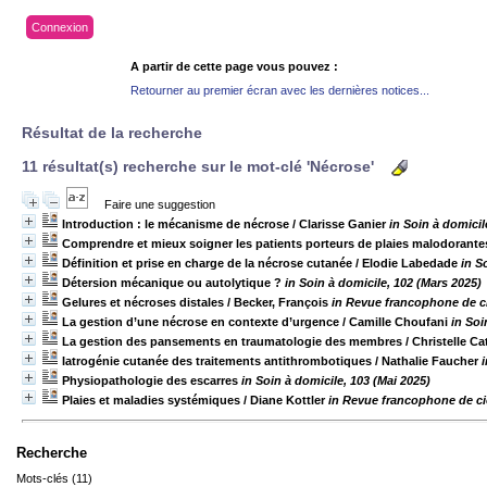
Connexion
A partir de cette page vous pouvez :
Retourner au premier écran avec les dernières notices...
Résultat de la recherche
11 résultat(s) recherche sur le mot-clé 'Nécrose'
Faire une suggestion
Introduction : le mécanisme de nécrose
/ Clarisse Ganier
in Soin à domicil
Comprendre et mieux soigner les patients porteurs de plaies malodorante
Définition et prise en charge de la nécrose cutanée
/ Elodie Labedade
in S
Détersion mécanique ou autolytique ?
in Soin à domicile, 102 (Mars 2025)
Gelures et nécroses distales
/ Becker, François
in Revue francophone de cic
La gestion d’une nécrose en contexte d’urgence
/ Camille Choufani
in Soi
La gestion des pansements en traumatologie des membres
/ Christelle Ca
Iatrogénie cutanée des traitements antithrombotiques
/ Nathalie Faucher
Physiopathologie des escarres
in Soin à domicile, 103 (Mai 2025)
Plaies et maladies systémiques
/ Diane Kottler
in Revue francophone de cica
Recherche
Mots-clés (11)