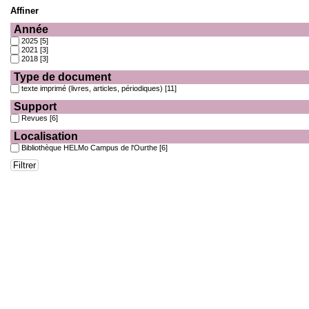
Affiner
Année
2025
[5]
2021
[3]
2018
[3]
Type de document
texte imprimé (livres, articles, périodiques)
[11]
Support
Revues
[6]
Localisation
Bibliothèque HELMo Campus de l'Ourthe
[6]