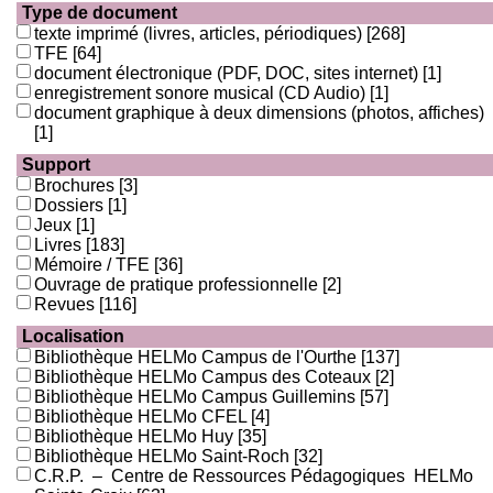
Type de document
texte imprimé (livres, articles, périodiques)
[268]
TFE
[64]
document électronique (PDF, DOC, sites internet)
[1]
enregistrement sonore musical (CD Audio)
[1]
document graphique à deux dimensions (photos, affiches)
[1]
Support
Brochures
[3]
Dossiers
[1]
Jeux
[1]
Livres
[183]
Mémoire / TFE
[36]
Ouvrage de pratique professionnelle
[2]
Revues
[116]
Localisation
Bibliothèque HELMo Campus de l'Ourthe
[137]
Bibliothèque HELMo Campus des Coteaux
[2]
Bibliothèque HELMo Campus Guillemins
[57]
Bibliothèque HELMo CFEL
[4]
Bibliothèque HELMo Huy
[35]
Bibliothèque HELMo Saint-Roch
[32]
C.R.P. – Centre de Ressources Pédagogiques HELMo