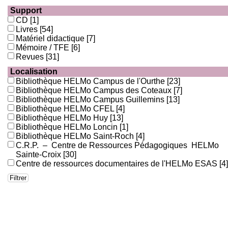
Support
CD
[1]
Livres
[54]
Matériel didactique
[7]
Mémoire / TFE
[6]
Revues
[31]
Localisation
Bibliothèque HELMo Campus de l'Ourthe
[23]
Bibliothèque HELMo Campus des Coteaux
[7]
Bibliothèque HELMo Campus Guillemins
[13]
Bibliothèque HELMo CFEL
[4]
Bibliothèque HELMo Huy
[13]
Bibliothèque HELMo Loncin
[1]
Bibliothèque HELMo Saint-Roch
[4]
C.R.P. – Centre de Ressources Pédagogiques HELMo
Sainte-Croix
[30]
Centre de ressources documentaires de l'HELMo ESAS
[4]