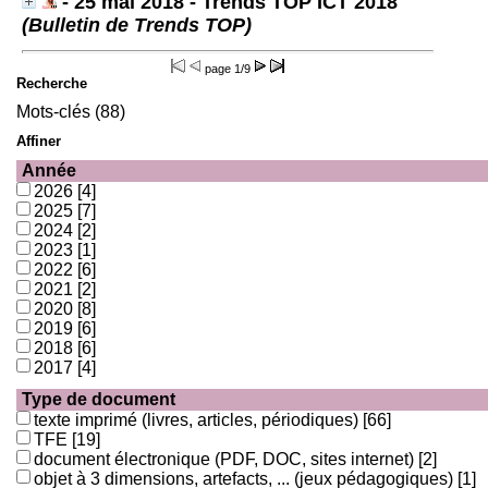
- 25 mai 2018 - Trends TOP ICT 2018
(Bulletin de Trends TOP)
page
1/9
Recherche
Mots-clés (88)
Affiner
Année
2026
[4]
2025
[7]
2024
[2]
2023
[1]
2022
[6]
2021
[2]
2020
[8]
2019
[6]
2018
[6]
2017
[4]
Type de document
texte imprimé (livres, articles, périodiques)
[66]
TFE
[19]
document électronique (PDF, DOC, sites internet)
[2]
objet à 3 dimensions, artefacts, ... (jeux pédagogiques)
[1]