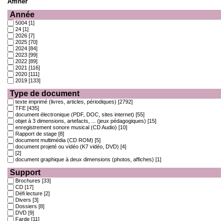
Affiner
Année
5004
[1]
24
[1]
2026
[7]
2025
[70]
2024
[84]
2023
[99]
2022
[89]
2021
[116]
2020
[111]
2019
[133]
Type de document
texte imprimé (livres, articles, périodiques)
[2792]
TFE
[435]
document électronique (PDF, DOC, sites internet)
[55]
objet à 3 dimensions, artefacts, ... (jeux pédagogiques)
[15]
enregistrement sonore musical (CD Audio)
[10]
Rapport de stage
[8]
document multimédia (CD ROM)
[5]
document projeté ou vidéo (K7 vidéo, DVD)
[4]
[2]
document graphique à deux dimensions (photos, affiches)
[1]
Support
Brochures
[33]
CD
[17]
Défi lecture
[2]
Divers
[3]
Dossiers
[8]
DVD
[9]
Farde
[11]