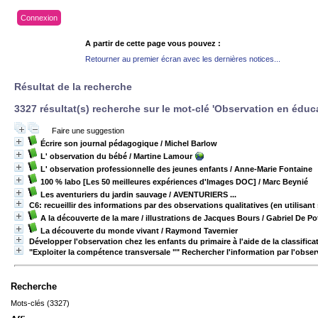
Connexion
A partir de cette page vous pouvez :
Retourner au premier écran avec les dernières notices...
Résultat de la recherche
3327 résultat(s) recherche sur le mot-clé 'Observation en éduc
Faire une suggestion
Écrire son journal pédagogique
/ Michel Barlow
L' observation du bébé
/ Martine Lamour
L' observation professionnelle des jeunes enfants
/ Anne-Marie Fontaine
100 % labo [Les 50 meilleures expériences d'Images DOC]
/ Marc Beynié
Les aventuriers du jardin sauvage
/ AVENTURIERS ...
C6: recueillir des informations par des observations qualitatives (en utilisan
A la découverte de la mare / illustrations de Jacques Bours
/ Gabriel De Po
La découverte du monde vivant
/ Raymond Tavernier
Développer l'observation chez les enfants du primaire à l'aide de la classific
"Exploiter la compétence transversale "" Rechercher l'information par l'observ
Recherche
Mots-clés (3327)