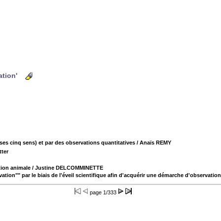
ation'
t ses cinq sens) et par des observations quantitatives
/ Anaïs REMY
tter
ation animale
/ Justine DELCOMMINETTE
ation"" par le biais de l'éveil scientifique afin d'acquérir une démarche d'observation
page
1/333