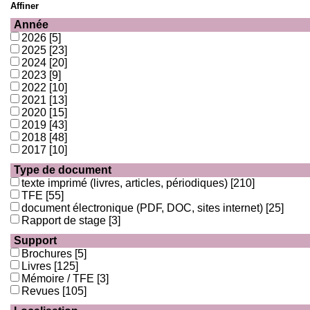
Affiner
Année
2026
[5]
2025
[23]
2024
[20]
2023
[9]
2022
[10]
2021
[13]
2020
[15]
2019
[43]
2018
[48]
2017
[10]
Type de document
texte imprimé (livres, articles, périodiques)
[210]
TFE
[55]
document électronique (PDF, DOC, sites internet)
[25]
Rapport de stage
[3]
Support
Brochures
[5]
Livres
[125]
Mémoire / TFE
[3]
Revues
[105]